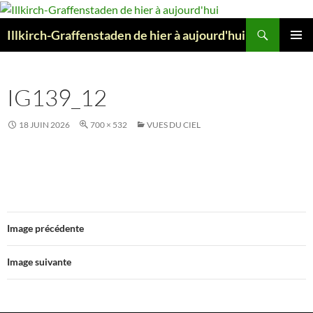
Aller
au
Recherche
Illkirch-Graffenstaden de hier à aujourd'hui
contenu
MENU
PRINCI
IG139_12
18 JUIN 2026
700 × 532
VUES DU CIEL
Image précédente
Image suivante