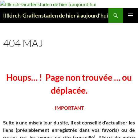
Aller
au
Recherche
Illkirch-Graffenstaden de hier à aujourd'hui
contenu
MENU
PRINCI
404 MAJ
Houps… ! Page non trouvée … ou
déplacée.
IMPORTANT
Suite à une mise à jour du site, il est conseillé d’actualiser les
liens (préalablement enregistrés dans vos favoris) ou de
passer par les menus du site (conseillé). Merci de votre